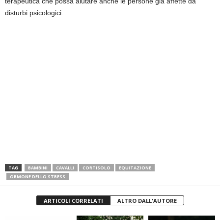
terapeutica che possa aiutare anche le persone già affette da
disturbi psicologici.
TAG
BAMBINI
CAVALLI
CORTISOLO
EQUITAZIONE
ORMONE DELLO STRESS
ARTICOLI CORRELATI
ALTRO DALL'AUTORE