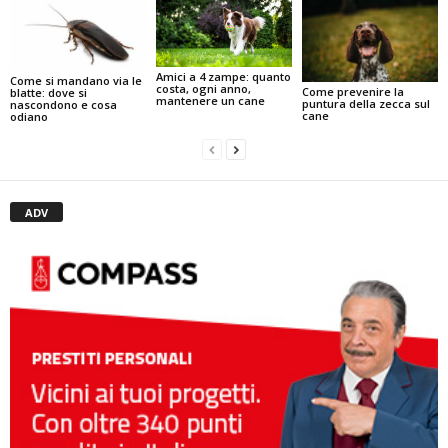
Amici a 4 zampe: quanto
Come si mandano via le
costa, ogni anno,
Come prevenire la
blatte: dove si
mantenere un cane
puntura della zecca sul
nascondono e cosa
cane
odiano
ADV