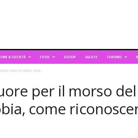
UME & SOCIETÀ
FOOD
GOSSIP
SALUTE
TURISMO
I
rello: cosa è la rabbia, come...
e per il morso del p
bbia, come riconoscer