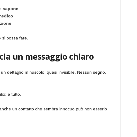
 e sapone
medico
izione
e si possa fare.
scia un messaggio chiaro
n dettaglio minuscolo, quasi invisibile. Nessun segno,
io: è tutto.
: anche un contatto che sembra innocuo può non esserlo