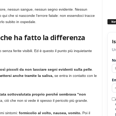
olore, nessun sangue, nessun segno evidente. Nessun
io qui che si nasconde l’errore fatale: non essendoci tracce
Ne
arlo subito in ospedale.
e che ha fatto la differenza
I
Un
 senza ferite visibili. Ed è questo il punto più inquietante
N
osì piccoli da non lasciare segni evidenti sulla pelle
.
ettersi anche tramite la saliva,
se entra in contatto con le
Em
stata sottovalutata proprio perché sembrava “non
, ciò che non si vede è spesso il pericolo più grande.
imi sintomi:
formicolio al volto, nausea, vomito.
Poi il