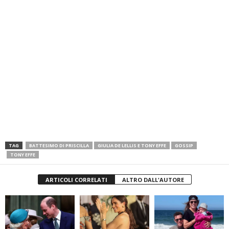
TAG
BATTESIMO DI PRISCILLA
GIULIA DE LELLIS E TONY EFFE
GOSSIP
TONY EFFE
ARTICOLI CORRELATI
ALTRO DALL'AUTORE