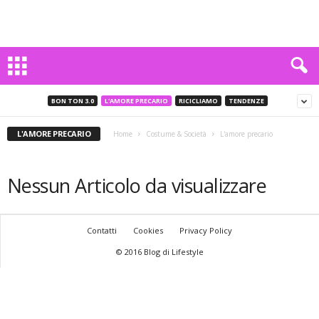
BON TON 3.0
L'AMORE PRECARIO
RICICLIAMO
TENDENZE
L'AMORE PRECARIO
Home
Costume & Società
L'amore precario
Nessun Articolo da visualizzare
Contatti
Cookies
Privacy Policy
© 2016 Blog di Lifestyle