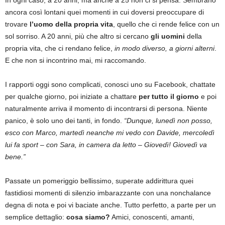
ancora così lontani quei momenti in cui doversi preoccupare di
trovare
l’uomo della propria vita
, quello che ci rende felice con un
sol sorriso. A 20 anni, più che altro si cercano
gli uomini
della
propria vita, che ci rendano felice,
in modo diverso, a giorni alterni
.
E che non si incontrino mai, mi raccomando.
I rapporti oggi sono complicati, conosci uno su Facebook, chattate
per qualche giorno, poi iniziate a chattare
per tutto il giorno
e poi
naturalmente arriva il momento di incontrarsi di persona. Niente
panico, è solo uno dei tanti, in fondo.
“Dunque, lunedì non posso,
esco con Marco, martedì neanche mi vedo con Davide, mercoledì
lui fa sport – con Sara, in camera da letto – Giovedì! Giovedì va
bene.”
Passate un pomeriggio bellissimo, superate addirittura quei
fastidiosi momenti di silenzio imbarazzante con una nonchalance
degna di nota e poi vi baciate anche. Tutto perfetto, a parte per un
semplice dettaglio:
cosa siamo?
Amici, conoscenti, amanti,