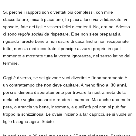
Si, perché i rapporti son diventati più complessi, con mille
sfaccettature, mica ti piace uno, tu piaci a lui e via vi fidanzate, vi
sposate, fate dei figli e vissero felici e contenti. No, ora no. Adesso
ci sono
regole sociali
da rispettare. E se non siete preparati a
riguardo fareste bene a non uscire di casa finché non recuperiate
tutto, non sia mai incontrate il principe azzurro proprio in quel
momento e mostrate tutta la vostra ignoranza, nel senso latino del
termine.
Oggi è diverso, se sei giovane vuoi divertirti e l’innamoramento è
un contrattempo che non deve capitare. Almeno
fino ai 30 anni
,
poi ci si dimena disperatamente per trovare la nostra metà della
mela, che voglia sposarci e renderci mamma. Ma anche una metà
pera, o arancia va bene, insomma, a quell’età poi non si può far
troppo la schizzinosa. Le ovaie iniziano a far capricci, se si vuole un
figlio bisogna agire. Subito.
In ogni caso, a 20 anni, ma anche a 25 non ci si pensa. Sembrano