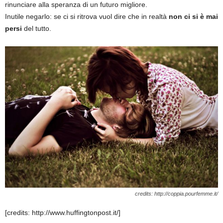
rinunciare alla speranza di un futuro migliore.
Inutile negarlo: se ci si ritrova vuol dire che in realtà
non ci si è mai
persi
del tutto.
credits: http://coppia.pourfemme.it/
[credits: http://www.huffingtonpost.it/]