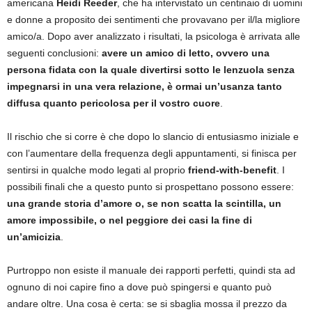
americana
Heidi Reeder
, che ha intervistato un centinaio di uomini
e donne a proposito dei sentimenti che provavano per il/la migliore
amico/a. Dopo aver analizzato i risultati, la psicologa è arrivata alle
seguenti conclusioni:
avere un amico di letto, ovvero una
persona fidata con la quale divertirsi sotto le lenzuola senza
impegnarsi in una vera relazione, è ormai un’usanza tanto
diffusa quanto pericolosa per il vostro cuore
.
Il rischio che si corre è che dopo lo slancio di entusiasmo iniziale e
con l’aumentare della frequenza degli appuntamenti, si finisca per
sentirsi in qualche modo legati al proprio
friend-with-benefit
. I
possibili finali che a questo punto si prospettano possono essere:
una grande storia d’amore o, se non scatta la scintilla, un
amore impossibile, o nel peggiore dei casi la fine di
un’amicizia
.
Purtroppo non esiste il manuale dei rapporti perfetti, quindi sta ad
ognuno di noi capire fino a dove può spingersi e quanto può
andare oltre. Una cosa è certa: se si sbaglia mossa il prezzo da