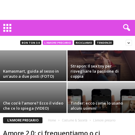
5 ragioni per cui odiare il tuo ex ti aiuterà
ad andare avanti
BON TON 3.0
L'AMORE PRECARIO
RICICLIAMO
TENDENZE
Carlo Mattiani
-
29 Febbraio 2016
Strapon: Il sex toy per
Kamasmart, guida al sesso in
risvegliare la passione di
un’auto a due posti (FOTO)
coppia
Che cos’è l’amore? Ecco il video
Tinder: ecco come lo usano
che ce lo spiega (VIDEO)
alcuni uomini
L'AMORE PRECARIO
Home
Costume & Società
L'amore precario
Amore 2.0: ci frequentiamo o ci