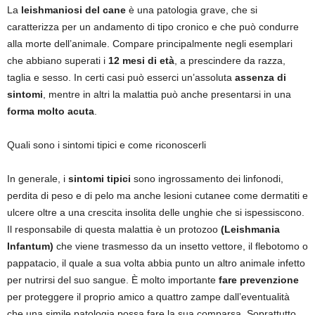
La
leishmaniosi del cane
è una patologia grave, che si
caratterizza per un andamento di tipo cronico e che può condurre
alla morte dell’animale. Compare principalmente negli esemplari
che abbiano superati i
12 mesi di età
, a prescindere da razza,
taglia e sesso. In certi casi può esserci un’assoluta
assenza di
sintomi
, mentre in altri la malattia può anche presentarsi in una
forma molto acuta
.
Quali sono i sintomi tipici e come riconoscerli
In generale, i
sintomi tipici
sono ingrossamento dei linfonodi,
perdita di peso e di pelo ma anche lesioni cutanee come dermatiti e
ulcere oltre a una crescita insolita delle unghie che si ispessiscono.
Il responsabile di questa malattia è un protozoo
(Leishmania
Infantum)
che viene trasmesso da un insetto vettore, il flebotomo o
pappatacio, il quale a sua volta abbia punto un altro animale infetto
per nutrirsi del suo sangue. È molto importante
fare prevenzione
per proteggere il proprio amico a quattro zampe dall’eventualità
che una simile patologia possa fare la sua comparsa. Soprattutto