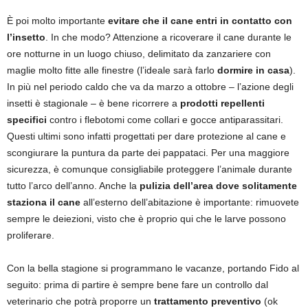
È poi molto importante
evitare che il cane entri in contatto con
l’insetto
. In che modo? Attenzione a ricoverare il cane durante le
ore notturne in un luogo chiuso, delimitato da zanzariere con
maglie molto fitte alle finestre (l’ideale sarà farlo
dormire in casa
).
In più nel periodo caldo che va da marzo a ottobre – l’azione degli
insetti è stagionale – è bene ricorrere a
prodotti repellenti
specifici
contro i flebotomi come collari e gocce antiparassitari.
Questi ultimi sono infatti progettati per dare protezione al cane e
scongiurare la puntura da parte dei pappataci. Per una maggiore
sicurezza, è comunque consigliabile proteggere l’animale durante
tutto l’arco dell’anno. Anche la
pulizia dell’area dove solitamente
staziona il cane
all’esterno dell’abitazione è importante: rimuovete
sempre le deiezioni, visto che è proprio qui che le larve possono
proliferare.
Con la bella stagione si programmano le vacanze, portando Fido al
seguito: prima di partire è sempre bene fare un controllo dal
veterinario che potrà proporre un
trattamento preventivo
(ok