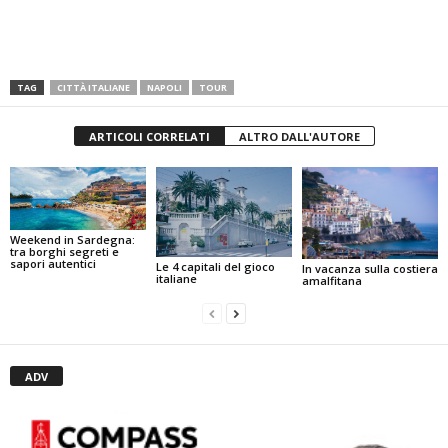
TAG
CITTÀ ITALIANE
NAPOLI
TOUR
ARTICOLI CORRELATI
ALTRO DALL'AUTORE
Weekend in Sardegna:
tra borghi segreti e
sapori autentici
Le 4 capitali del gioco
In vacanza sulla costiera
italiane
amalfitana
ADV