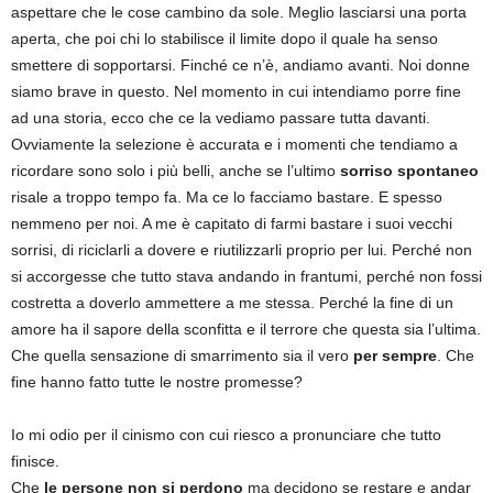
aspettare che le cose cambino da sole. Meglio lasciarsi una porta
aperta, che poi chi lo stabilisce il limite dopo il quale ha senso
smettere di sopportarsi. Finché ce n’è, andiamo avanti. Noi donne
siamo brave in questo. Nel momento in cui intendiamo porre fine
ad una storia, ecco che ce la vediamo passare tutta davanti.
Ovviamente la selezione è accurata e i momenti che tendiamo a
ricordare sono solo i più belli, anche se l’ultimo
sorriso spontaneo
risale a troppo tempo fa. Ma ce lo facciamo bastare. E spesso
nemmeno per noi. A me è capitato di farmi bastare i suoi vecchi
sorrisi, di riciclarli a dovere e riutilizzarli proprio per lui. Perché non
si accorgesse che tutto stava andando in frantumi, perché non fossi
costretta a doverlo ammettere a me stessa. Perché la fine di un
amore ha il sapore della sconfitta e il terrore che questa sia l’ultima.
Che quella sensazione di smarrimento sia il vero
per sempre
. Che
fine hanno fatto tutte le nostre promesse?
Io mi odio per il cinismo con cui riesco a pronunciare che tutto
finisce.
Che
le persone non si perdono
ma decidono se restare e andar