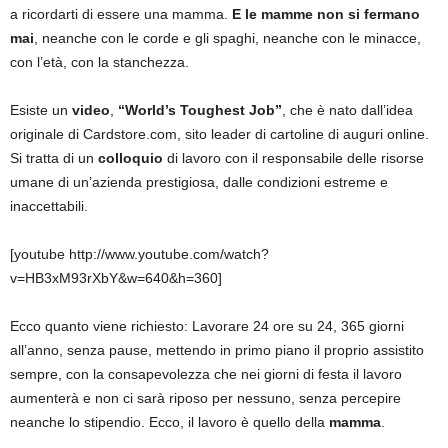
a ricordarti di essere una mamma.
E le mamme non si fermano
mai
, neanche con le corde e gli spaghi, neanche con le minacce,
con l’età, con la stanchezza.
Esiste un
video
,
“World’s Toughest Job”
, che è nato dall’idea
originale di Cardstore.com, sito leader di cartoline di auguri online.
Si tratta di un
colloquio
di lavoro con il responsabile delle risorse
umane di un’azienda prestigiosa, dalle condizioni estreme e
inaccettabili.
[youtube http://www.youtube.com/watch?
v=HB3xM93rXbY&w=640&h=360]
Ecco quanto viene richiesto: Lavorare 24 ore su 24, 365 giorni
all’anno, senza pause, mettendo in primo piano il proprio assistito
sempre, con la consapevolezza che nei giorni di festa il lavoro
aumenterà e non ci sarà riposo per nessuno, senza percepire
neanche lo stipendio. Ecco, il lavoro è quello della
mamma
.