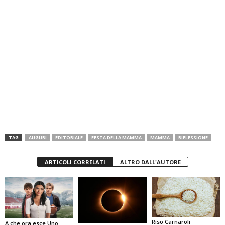
TAG
AUGURI
EDITORIALE
FESTA DELLA MAMMA
MAMMA
RIFLESSIONE
ARTICOLI CORRELATI
ALTRO DALL'AUTORE
Riso Carnaroli
A che ora esce Uno