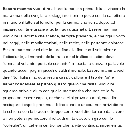
Essere mamma vuol dire
alzarsi la mattina prima di tutti, vincere la
maratona della sveglia e festeggiare il primo posto con la caffettiera
in mano e il latte sul fornello, per la ciurma che verrà dopo, ad
iniziare, con te e grazie a te, la nuova giornata. Essere mamma
vuol dire la lacrima che scende, sempre presente, e che riga il volto
nei saggi, nelle manifestazioni, nelle recite, nelle partenze dolorose.
Essere mamma vuol dire lottare fino alla fine con il salumiere e
l’edicolante, al mercato della frutta e nel traffico cittadino dove
“donna al voltante, pericolo costante”, in posta, a danza e pallavolo,
quando accompagni i piccoli e saldi il mensile. Essere mamma vuol
dire “No, figlia mia, oggi resti a casa”, calibrare il tiro dei “sì” e
saper concedere al punto giusto
quello che resta; vuol dire
sguardo attivo e aiuto con quella matematica che non ce la fa
proprio ad essere capita, anche se ci si prova da anni; vuol dire
asciugare i capelli profumati di lino quando ancora non arrivi dietro
la schiena con le braccine troppo corte, vuol dire tornare dal lavoro
e non potersi permettere il relax di un tè caldo, un giro con le
“colleghe”, un caffè in centro, perché la vita continua, imperterrita,