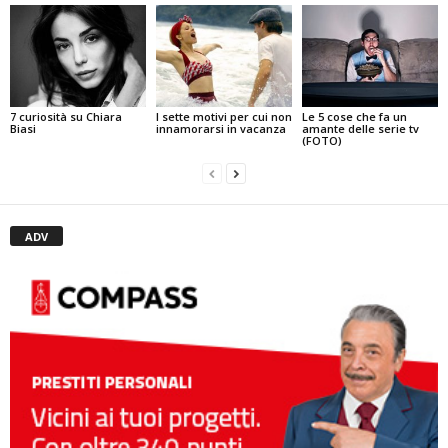
7 curiosità su Chiara
I sette motivi per cui non
Le 5 cose che fa un
Biasi
innamorarsi in vacanza
amante delle serie tv
(FOTO)
ADV