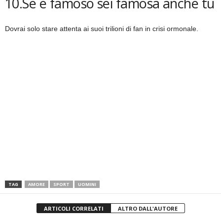
10.Se è famoso sei famosa anche tu
Dovrai solo stare attenta ai suoi trilioni di fan in crisi ormonale.
TAG
AMORE
SPORT
UOMINI
ARTICOLI CORRELATI
ALTRO DALL'AUTORE