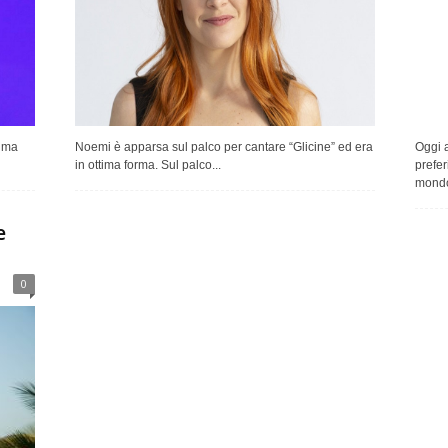
, ma
Noemi è apparsa sul palco per cantare “Glicine” ed era
Oggi a
in ottima forma. Sul palco...
prefer
mondo 
e
0