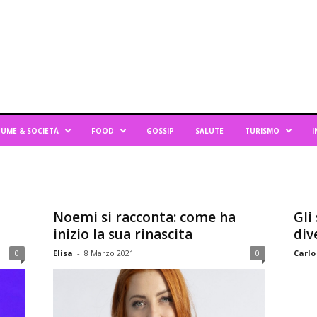
UME & SOCIETÀ
FOOD
GOSSIP
SALUTE
TURISMO
I
Noemi si racconta: come ha
Gli
inizio la sua rinascita
div
0
Elisa
-
8 Marzo 2021
0
Carlo