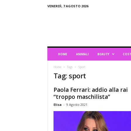
VENERDÌ, 7 AGOSTO 2026
B
l
o
g
d
i
L
HOME
ANIMALI
BEAUTY
COST
i
f
Home
Tags
Sport
e
Tag: sport
s
t
y
Paola Ferrari: addio alla rai
l
“troppo maschilista”
e
Elisa
-
9 Agosto 2021