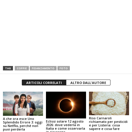
TAG
COPPIE
FIDANZAMENTO
FOTO
ARTICOLI CORRELATI
ALTRO DALL'AUTORE
Riso Carnaroli
A che ora esce Uno
Eclissi solare 12 agosto
richiamato per pesticidi
Splendido Errore 3: oggi
2026: dove vederla in
e per Listeria: cosa
su Netflix, perché non
Italia e come osservarla
sapere e cosa fare
puoi perderla
in sicurezza