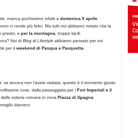
te, manca pochissimo infatti a
domenica 5 aprile
.
oro ci rende più felici. Ma tutti noi abbiamo notato che la
o presto, e
per la montagna
, troppo tardi.
lora? Noi di
Blog di Lifestyle
abbiamo pensato per voi
te per il
weekend di Pasqua e Pasquetta
.
e
: se ancora non l’avete visitata, questo è il momento giusto
oltissime cose, dalla passeggiata per i
Fori Imperiali e il
o delle osterie romane in zona
Piazza di Spagna
.
onsiglio davvero.