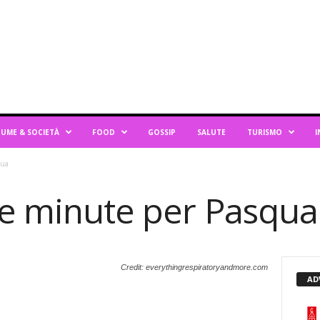
UME & SOCIETÀ
FOOD
GOSSIP
SALUTE
TURISMO
I
qua
te minute per Pasqua
Credit: everythingrespiratoryandmore.com
AD