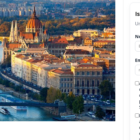
I
Un
N
Em