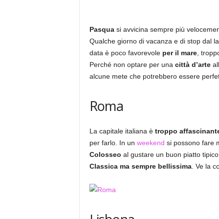
Pasqua
si avvicina sempre più velocemen
Qualche giorno di vacanza e di stop dal lav
data è poco favorevole
per il mare
, tropp
Perché non optare per una
città d’arte
al
alcune mete che potrebbero essere perfet
Roma
La capitale italiana è
troppo affascinant
per farlo. In un
weekend
si possono fare m
Colosseo
al gustare un buon piatto tipic
Classica ma sempre bellissima
. Ve la c