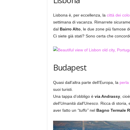
Lisbona
Lisbona è, per eccellenza, la
città dei colo
settimana di vacanza. Rimarrete sicuramen
dal
Bairro Alto
, le due zone più famose d
Ci siete già stati? Sono certa che concor
Budapest
Quasi dall’altra parte dell’Europa, la
perla
suoi turisti.
Una tappa d’obbligo è
via Andrassy
, cioè
dell’Umanità dall’Unesco
. Ricca di storia,
aver fatto un
“tuffo”
nel
Bagno Termale 