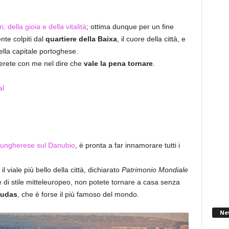
ri, della gioia e della vitalità
; ottima dunque per un fine
te colpiti dal
quartiere della Baixa
, il cuore della città, e
ella capitale portoghese.
derete con me nel dire che
vale la pena tornare
.
 ungherese sul Danubio
, è pronta a far innamorare tutti i
 il viale più bello della città, dichiarato
Patrimonio Mondiale
 e di stile mitteleuropeo, non potete tornare a casa senza
Rudas
, che è forse il più famoso del mondo.
Ne