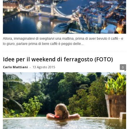
Allora, immaginatevi di svegliarvi una mattina, prima di aver bevuto il caffè - e
lo giuro, parlare prima di bere caffè è peggio delle...
Idee per il weekend di ferragosto (FOTO)
Carlo Mattiani
-
13 Agosto 2015
0