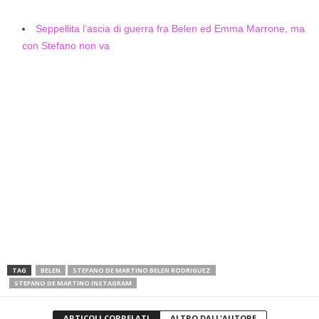
Seppellita l’ascia di guerra fra Belen ed Emma Marrone, ma
con Stefano non va
TAG
BELEN
STEFANO DE MARTINO BELEN RODRIGUEZ
STEFANO DE MARTINO INSTAGRAM
ARTICOLI CORRELATI
ALTRO DALL'AUTORE