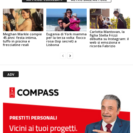
Carlotta Mantovan, la
Meghan Markle compie
Eugenia di York mamma
figlia Stella Frizzi
45 anni: festa intima,
per la terza volta: fiocco
debutta su Instagram: il
tuffo in piscina e
rosa (top secret) a
web si emoziona e
frecciatine reali
Lisbona
ricorda Fabrizio
ADV