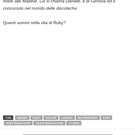
miele alle Maldive. Lui si chiama Daniele, è di Genova ed è
conosciuto nel mondo delle discoteche.
Quanti uomini nella vita di Ruby?
TAG
AMORE
FLIRT
GOSSIP
LIGURIA
MATRIMONIO
RUBY
RUBY RUBACUORI
SILVIO BERLUSCONI
STORIA