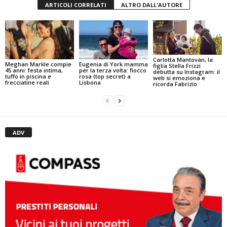
ARTICOLI CORRELATI
ALTRO DALL'AUTORE
Carlotta Mantovan, la
Meghan Markle compie
Eugenia di York mamma
figlia Stella Frizzi
45 anni: festa intima,
per la terza volta: fiocco
debutta su Instagram: il
tuffo in piscina e
rosa (top secret) a
web si emoziona e
frecciatine reali
Lisbona
ricorda Fabrizio
ADV