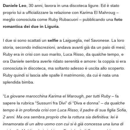
Daniele Leo
, 30 anni, lavora in una discoteca ligure. Ed è stato
proprio lui a ufficializzare la relazione con Karima El Mahroug –
meglio conosciuta come Ruby Rubacuori – pubblicando una
foto
romantica dei due in Liguria
.
I due si sono scattati un
selfie
a Laigueglia, nel Savonese. La loro
storia, secondo indiscrezioni, andava avanti già da un paio di mesi;
Ruby era in crisi con suo marito, Luca Risso, da qualche tempo, e
ora Daniele sembra averle ridato serenità e amore: la coppia si era
conosciuta in discoteca, ma soltanto adesso è uscita allo scoperto.
Ruby quindi si lascia alle spalle il matrimonio, da cui è nata una
splendida bimba.
“La giovane marocchina Karima el Marough, per tutti Ruby
– fa
sapere la rubrica “Sussurri fra Divi” di “Diva e donna” –
da qualche
tempo è in profonda crisi con Luca Risso, il padre di sua figlia Sofia,
2 anni. Ma ora sembra proprio che la rottura sia definitiva: lei è
innamorata di un altro uomo con cui si è già concessa una luna di