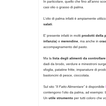
In particolare, quello che fino all’anno s
casi olio o grasso di palma.
L’olio di palma infatti è ampiamente utiliz
salati
.
E’ presente infatti in molti
prodotti della 
infanzia
) e
merendine
, ma anche in
cra
accompagnamento del pasto.
Ma la
lista degli alimenti da controllar
dadi da brodo, verdure e minestroni surgel
sfoglia, patatine fritte, impanature di prod
bastoncini di pesce, cioccolata.
Sul sito
“Il Fatto Alimentare”
è disponibile
contengono l’olio da palma, ad esempio: bi
Un
utile strumento
per tutti coloro che v