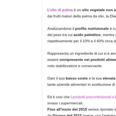
L’
olio di palma
è un
olio vegetale non 
dai frutti maturi della palma da olio, la
Ela
Analizzandone il
profilo nutrizionale
è co
del peso tra cui
acido palmitico
, mentre 
rispettivamente per il 10% e il 40% circa d
Rappresenta un ingrediente di cui si è am
essere
onnipresente nei prodotti alimen
noto stabilizzatore e conservante.
Dato il suo
basso costo
e la sua
elevata 
tante aziende alimentari in sostituzione di 
Ed è così che i
prodotti preconfezionati a 
invaso i supermercati.
Fino all’inizio del 2015
veniva riportato i
da
Giugno del 2015
invece, con l’entrata