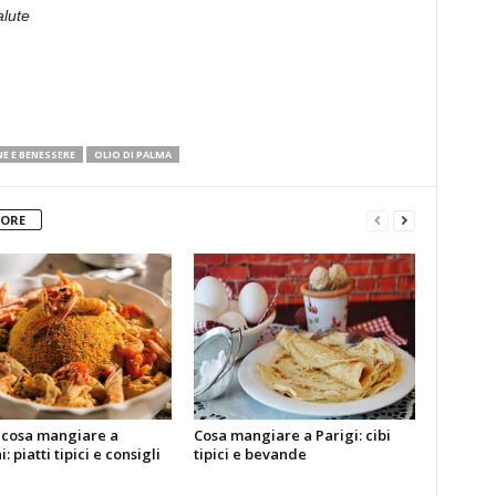
lute
E E BENESSERE
OLIO DI PALMA
TORE
 cosa mangiare a
Cosa mangiare a Parigi: cibi
: piatti tipici e consigli
tipici e bevande