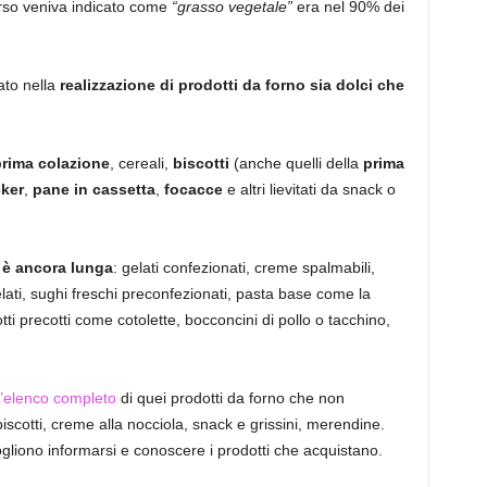
corso veniva indicato come
“grasso vegetale”
era nel 90% dei
zato nella
realizzazione di prodotti da forno sia dolci che
prima colazione
, cereali,
biscotti
(anche quelli della
prima
cker
,
pane in cassetta
,
focacce
e altri lievitati da snack o
e è ancora lunga
: gelati confezionati, creme spalmabili,
ati, sughi freschi preconfezionati, pasta base come la
otti precotti come cotolette, bocconcini di pollo o tacchino,
l’elenco completo
di quei prodotti da forno che non
scotti, creme alla nocciola, snack e grissini, merendine.
ogliono informarsi e conoscere i prodotti che acquistano.