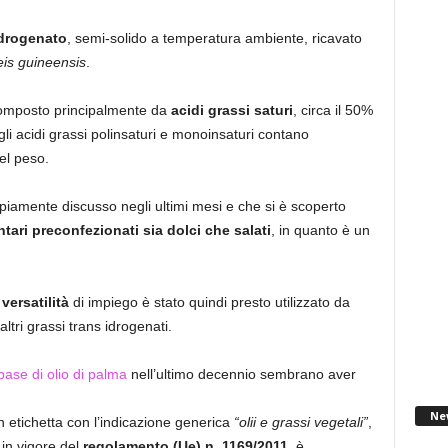
idrogenato
, semi-solido a temperatura ambiente, ricavato
eis guineensis
.
mposto principalmente da
acidi grassi saturi
, circa il 50%
gli acidi grassi polinsaturi e monoinsaturi contano
el peso.
piamente discusso negli ultimi mesi e che si è scoperto
tari preconfezionati sia dolci che salati
, in quanto è un
versatilità
di impiego è stato quindi presto utilizzato da
altri grassi trans idrogenati.
base di olio di palma
nell’ultimo decennio sembrano aver
Ne
n etichetta con l’indicazione generica
“olii e grassi vegetali”
,
 in vigore del
regolamento (Ue) n. 1169/2011
, è