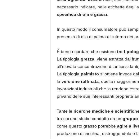
necessario indicare, nelle etichette degli 
specifica di olii e grassi
.
In questo modo il consumatore può sempl
presenza di olio di palma all’interno dei p
È bene ricordare che esistono
tre tipolog
La tipologia
grezza
, viene estratta dai fru
all’elevata concentrazione di antiossidant
La tipologia
palmisto
si ottiene invece da
la
versione raffinata
, quella maggiormente
lavorazioni industriali che lo rendono estre
privano delle sue interessanti proprietà an
Tante le
ricerche mediche e scientifich
tra cui uno studio condotto da un
gruppo d
come questo grasso potrebbe
agire a liv
produzione di insulina, distruggendole e f