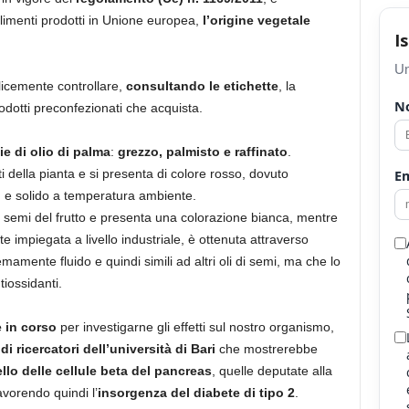
alimenti prodotti in Unione europea,
l’origine vegetale
I
Un
icemente controllare,
consultando le etichette
, la
N
rodotti preconfezionati che acquista.
ie di olio di palma
:
grezzo, palmisto e raffinato
.
tti della pianta e si presenta di colore rosso, dovuto
Em
i, e solido a temperatura ambiente.
i semi del frutto e presenta una colorazione bianca, mentre
 impiegata a livello industriale, è ottenuta attraverso
mamente fluido e quindi simili ad altri oli di semi, ma che lo
tiossidanti.
e in corso
per investigarne gli effetti sul nostro organismo,
i ricercatori dell’università di Bari
che mostrerebbe
ello delle cellule beta del pancreas
, quelle deputate alla
avorendo quindi l’
insorgenza del diabete di tipo 2
.