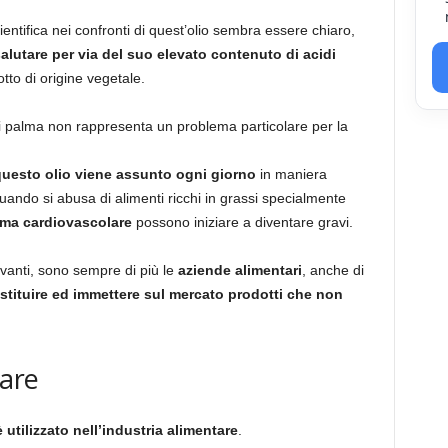
entifica nei confronti di quest’olio sembra essere chiaro,
alutare per via del suo elevato contenuto di acidi
otto di origine vegetale.
 di palma non rappresenta un problema particolare per la
questo olio viene assunto ogni giorno
in maniera
ndo si abusa di alimenti ricchi in grassi specialmente
ema cardiovascolare
possono iniziare a diventare gravi.
 avanti, sono sempre di più le
aziende alimentari
, anche di
stituire ed immettere sul mercato prodotti che non
lare
 utilizzato nell’industria alimentare
.