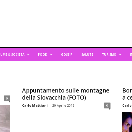
UME & SOCIETÀ
FOOD
GOSSIP
SALUTE
TURISMO
I
Appuntamento sulle montagne
Bon
della Slovacchia (FOTO)
a c
0
Carlo Mattiani
-
20 Aprile 2016
0
Carlo