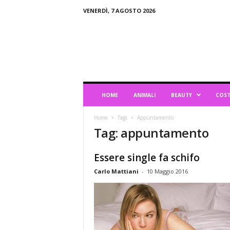
VENERDÌ, 7 AGOSTO 2026
B
l
o
g
d
i
L
HOME
ANIMALI
BEAUTY
COST
i
f
Home
Tags
Appuntamento
e
Tag: appuntamento
s
t
y
Essere single fa schifo
l
Carlo Mattiani
-
10 Maggio 2016
e