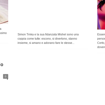
a
issimo
Simon Trnka e la sua fidanzata Mishel sono una
Esser
coppia come tutte: escono, si divertono, stanno
person
insieme, si amano e adorano fare le stesse...
Certo,
dovere
lo
0