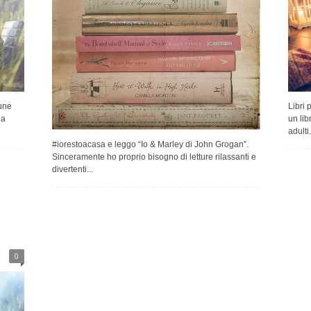
Libri 
une
un lib
na
adulti.
#iorestoacasa e leggo “Io & Marley di John Grogan”.
Sinceramente ho proprio bisogno di letture rilassanti e
divertenti...
0