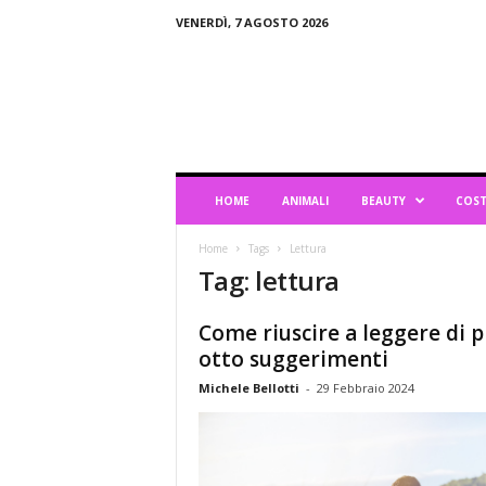
VENERDÌ, 7 AGOSTO 2026
B
l
o
g
d
i
L
HOME
ANIMALI
BEAUTY
COST
i
f
Home
Tags
Lettura
e
Tag: lettura
s
t
y
Come riuscire a leggere di p
l
otto suggerimenti
e
Michele Bellotti
-
29 Febbraio 2024