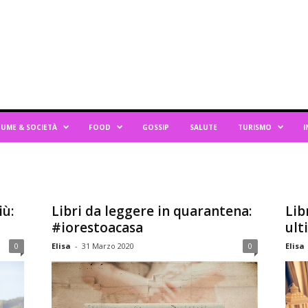
UME & SOCIETÀ
FOOD
GOSSIP
SALUTE
TURISMO
I
iù:
Libri da leggere in quarantena:
Lib
#iorestoacasa
ult
0
Elisa
-
31 Marzo 2020
0
Elisa