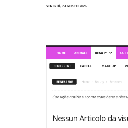
VENERDÌ, 7 AGOSTO 2026
B
l
o
g
d
i
L
HOME
ANIMALI
BEAUTY
COST
i
f
BENESSERE
CAPELLI
MAKE UP
V
e
s
t
BENESSERE
Home
Beauty
Benessere
y
l
Consigli e notizie su come stare bene e rilass
e
Nessun Articolo da vis