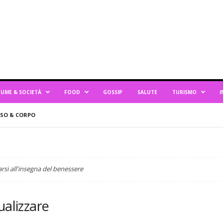
UME & SOCIETÀ
FOOD
GOSSIP
SALUTE
TURISMO
I
ISO & CORPO
arsi all'insegna del benessere
ualizzare