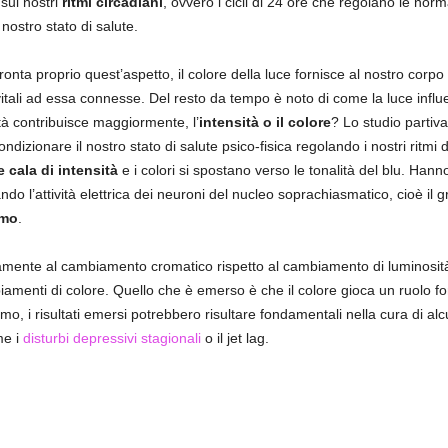
sui nostri
ritmi circadiani
, ovvero i cicli di 24 ore che regolano le norm
nostro stato di salute.
ronta proprio quest’aspetto, il colore della luce fornisce al nostro corp
 vitali ad essa connesse. Del resto da tempo è noto di come la luce influ
tà contribuisce maggiormente, l’
intensità o il colore
? Lo studio partiva
ndizionare il nostro stato di salute psico-fisica regolando i nostri ritmi 
e cala di intensità
e i colori si spostano verso le tonalità del blu. Hanno 
rando l’attività elettrica dei neuroni del nucleo soprachiasmatico, cioè il 
smo
.
amente al cambiamento cromatico rispetto al cambiamento di luminosità. 
iamenti di colore. Quello che è emerso è che il colore gioca un ruolo f
omo, i risultati emersi potrebbero risultare fondamentali nella cura di al
me i
disturbi depressivi stagionali
o il jet lag.