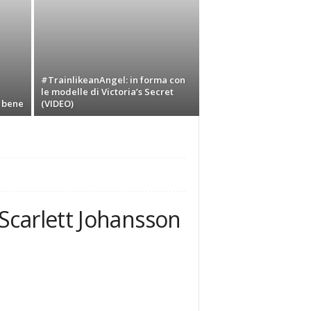
#TrainlikeanAngel: in forma con
le modelle di Victoria’s Secret
e bene
(VIDEO)
Scarlett Johansson