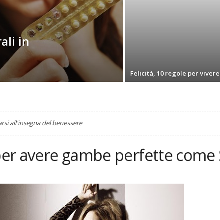
rali in
Felicità, 10 regole per viver
arsi all'insegna del benessere
 per avere gambe perfette come 