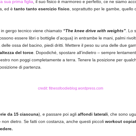
la sua prima figlia
, il suo fisico è marmoreo e perfetto, ce ne siamo accor
sa, ed è
tanto tanto esercizio fisico
, soprattutto per le gambe, quello 
he in gergo tecnico viene chiamato
“The knee drive with weights”
. Lo 
ssono essere libri o bottiglie d’acqua) in entrambe le mani, palmi rivolti
 delle ossa del bacino, piedi dritti. Mettere il peso su una delle due ga
altezza del torce
. Dopodiché, spostare all’indietro – sempre lentamente
destro non poggi completamente a terra. Tenere la posizione per qualche
 posizione di partenza.
erie da 15 ciascuna
), e passare poi agli
affondi laterali
, che sono ugua
 non dietro. Se fatti con costanza, anche questi piccoli
workout copiati
redere.