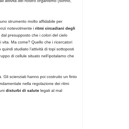
ali attività del nostro organismo (sonno,
o uno strumento molto affidabile per
enzi notevolmente i
ritmi circadiani degli
 dal presupposto che i colori del cielo
di vita. Ma come? Quello che i ricercatori
quindi studiato l’attività di topi sottoposti
gruppo di cellule situato nell’ipotalamo che
Gli scienziati hanno poi costruito un finto
ondamentale nella regolazione dei ritmi
cuni
disturbi di salute
legati al mal