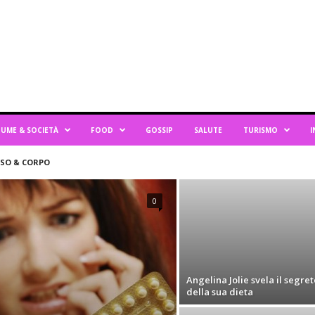
UME & SOCIETÀ
FOOD
GOSSIP
SALUTE
TURISMO
I
ISO & CORPO
0
Angelina Jolie svela il segret
della sua dieta