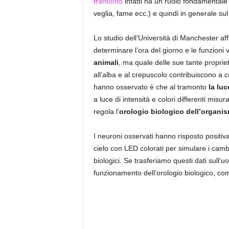
tramonto
infatti ha un ruolo fondamentale 
veglia, fame ecc.) e quindi in generale sul 
Lo studio dell’Università di Manchester aff
determinare l’ora del giorno e le funzioni
animali
, ma quale delle sue tante proprie
all’alba e al crepuscolo contribuiscono a co
hanno osservato è che al tramonto
la luc
a luce di intensità e colori differenti misu
regola l’
orologio biologico dell’organi
I neuroni osservati hanno risposto positiv
cielo con LED colorati per simulare i camb
biologici. Se trasferiamo questi dati sull’u
funzionamento dell’orologio biologico, co