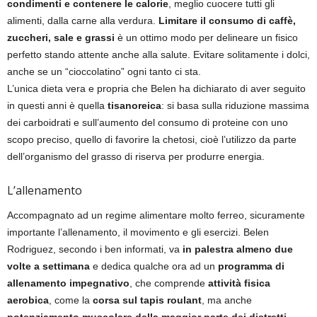
condimenti e contenere le calorie
, meglio cuocere tutti gli
alimenti, dalla carne alla verdura.
Limitare il consumo di caffè,
zuccheri, sale e grassi
è un ottimo modo per delineare un fisico
perfetto stando attente anche alla salute. Evitare solitamente i dolci,
anche se un “cioccolatino” ogni tanto ci sta.
L’unica dieta vera e propria che Belen ha dichiarato di aver seguito
in questi anni è quella
tisanoreica
: si basa sulla riduzione massima
dei carboidrati e sull’aumento del consumo di proteine con uno
scopo preciso, quello di favorire la chetosi, cioè l’utilizzo da parte
dell’organismo del grasso di riserva per produrre energia.
L’allenamento
Accompagnato ad un regime alimentare molto ferreo, sicuramente
importante l’allenamento, il movimento e gli esercizi. Belen
Rodriguez, secondo i ben informati, va
in palestra almeno due
volte a settimana
e dedica qualche ora ad un
programma di
allenamento impegnativo
, che comprende
attività fisica
aerobica
, come la
corsa sul tapis roulant
, ma anche