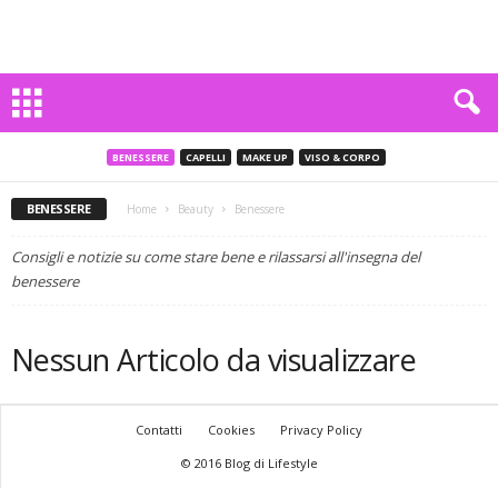
BENESSERE
CAPELLI
MAKE UP
VISO & CORPO
BENESSERE
Home
Beauty
Benessere
Consigli e notizie su come stare bene e rilassarsi all'insegna del
benessere
Nessun Articolo da visualizzare
Contatti
Cookies
Privacy Policy
© 2016 Blog di Lifestyle