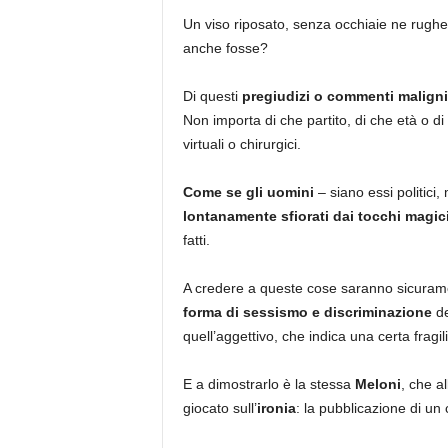
Un viso riposato, senza occhiaie ne rughe 
anche fosse?
Di questi
pregiudizi o commenti maligni
Non importa di che partito, di che età o di
virtuali o chirurgici.
Come se gli uomini
– siano essi politici
lontanamente sfiorati dai tocchi magi
fatti.
A credere a queste cose saranno sicuramen
forma di sessismo e discriminazione
de
quell’aggettivo, che indica una certa fragil
E a dimostrarlo è la stessa
Meloni
, che a
giocato sull’
ironia
: la pubblicazione di un 