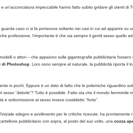
e un’acconciatura impeccabile hanno fatto subito gridare gli utenti di T
guarda caso ci si fa portavoce soltanto nei casi in cui ad apparire su un
 che professione, l’importante è che sia sempre il gentil sesso quello ad 
, modelli o attori – che appaiono sulle gigantografie pubblicitarie fosse
ci di Photoshop
. Loro sono sempre al naturale, la pubblicità riporta i
te in pochi. Eppure è un dato di fatto che le polemiche riguardino so
l sesso “debole”? Tutto è possibile. Fatto sta che il mondo femminile m
ità e sottomissione al sesso invece cosiddetto “forte”.
ll’iniziale sdegno e avvilimento per le critiche ricevute, ha prontament
cartellone pubblicitario con sopra, al posto del suo volto, una
cozza ape