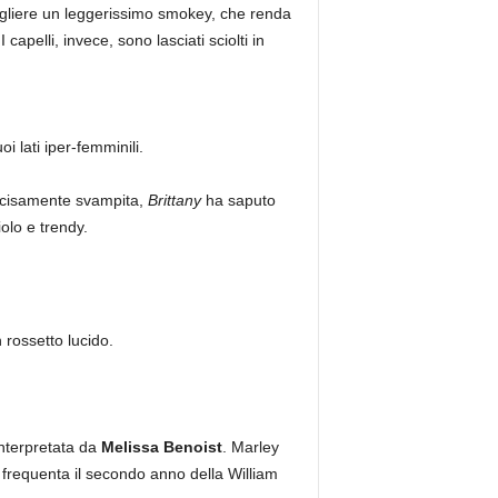
cegliere un leggerissimo smokey, che renda
pelli, invece, sono lasciati sciolti in
i lati iper-femminili.
 decisamente svampita,
Brittany
ha saputo
olo e trendy.
rossetto lucido.
interpretata da
Melissa Benoist
. Marley
frequenta il secondo anno della William