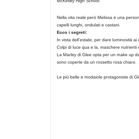
McKinley High School.
Nella vita reale però Melissa è una persona
capelli lunghi, ondulati e castani.
Ecco i segreti:
In vista dell’estate, per dare luminosità ai
Colpi di luce qua e la, maschere nutrienti e
La Marley di Glee opta per un make up dai 
sono coperte da un rossetto rosa chiaro.
Le più belle e modaiole protagoniste di Gl