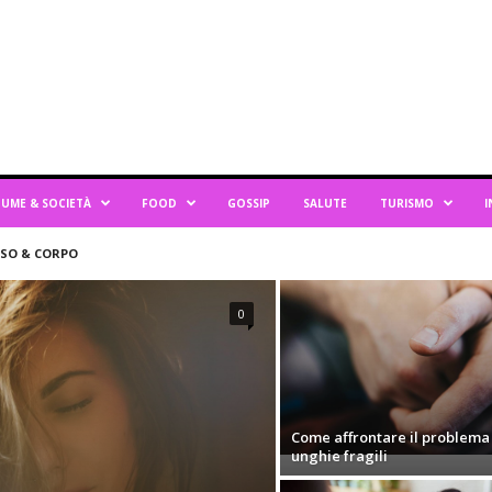
UME & SOCIETÀ
FOOD
GOSSIP
SALUTE
TURISMO
I
ISO & CORPO
0
Come affrontare il problema
unghie fragili