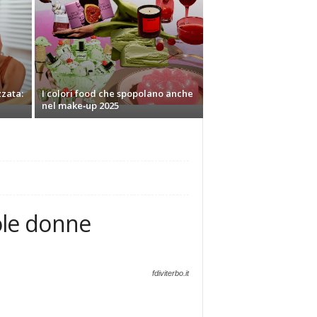
zzata:
I colori food che spopolano anche
nel make‑up 2025
sole donne
fdiviterbo.it