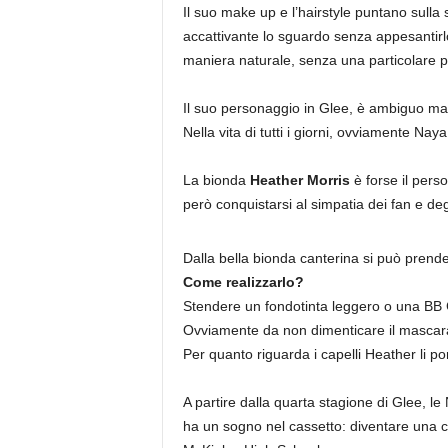
Il suo make up e l’hairstyle puntano sulla
accattivante lo sguardo senza appesantirlo,
maniera naturale, senza una particolare p
Il suo personaggio in Glee, è ambiguo ma s
Nella vita di tutti i giorni, ovviamente Naya
La bionda
Heather Morris
è forse il pers
però conquistarsi al simpatia dei fan e deg
Dalla bella bionda canterina si può pren
Come realizzarlo?
Stendere un fondotinta leggero o una BB C
Ovviamente da non dimenticare il mascara
Per quanto riguarda i capelli Heather li port
A partire dalla quarta stagione di Glee, l
ha un sogno nel cassetto: diventare una c