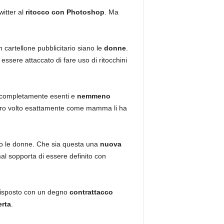
witter al
ritocco con Photoshop
. Ma
 cartellone pubblicitario siano le
donne
.
essere attaccato di fare uso di ritocchini
ro completamente esenti e
nemmeno
l loro volto esattamente come mamma li ha
lo le donne. Che sia questa una
nuova
al sopporta di essere definito con
e risposto con un degno
contrattacco
rta
.