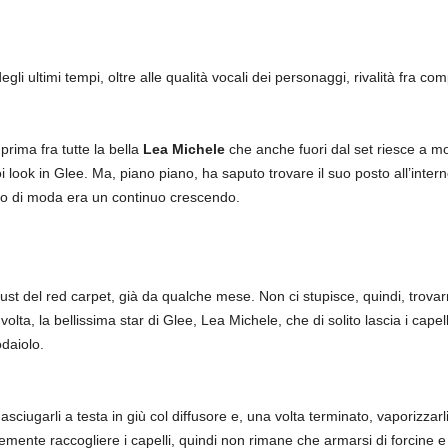
egli ultimi tempi, oltre alle qualità vocali dei personaggi, rivalità fra c
prima fra tutte la bella
Lea Michele
che anche fuori dal set riesce a mo
i look in Glee. Ma, piano piano, ha saputo trovare il suo posto all’inte
tto di moda era un continuo crescendo.
st del red carpet, già da qualche mese. Non ci stupisce, quindi, trova
volta, la bellissima star di Glee, Lea Michele, che di solito lascia i capel
daiolo.
sciugarli a testa in giù col diffusore e, una volta terminato, vaporizzar
emente raccogliere i capelli, quindi non rimane che armarsi di forcine e