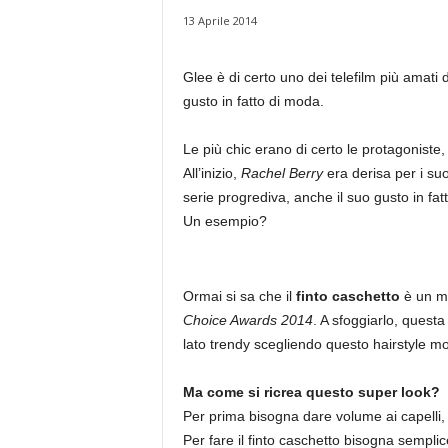
13 Aprile 2014
Glee è di certo uno dei telefilm più amati d
gusto in fatto di moda.
Le più chic erano di certo le protagoniste, 
All’inizio,
Rachel Berry
era derisa per i suo
serie progrediva, anche il suo gusto in fa
Un esempio?
Ormai si sa che il
finto caschetto
è un mu
Choice Awards 2014
. A sfoggiarlo, questa 
lato trendy scegliendo questo hairstyle mo
Ma come si ricrea questo super look?
Per prima bisogna dare volume ai capelli, a
Per fare il finto caschetto bisogna semplic