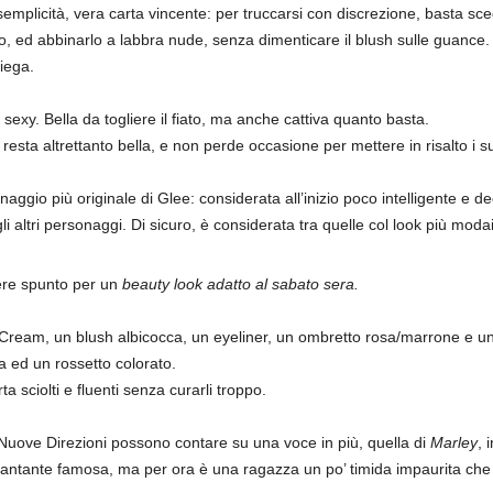
 semplicità, vera carta vincente: per truccarsi con discrezione, basta s
 ed abbinarlo a labbra nude, senza dimenticare il blush sulle guance. I ca
iega.
exy. Bella da togliere il fiato, ma anche cattiva quanto basta.
 resta altrettanto bella, e non perde occasione per mettere in risalto i suo
onaggio più originale di Glee: considerata all’inizio poco intelligente e
li altri personaggi. Di sicuro, è considerata tra quelle col look più modai
dere spunto per un
beauty look adatto al sabato sera.
ream, un blush albicocca, un eyeliner, un ombretto rosa/marrone e un 
 ed un rossetto colorato.
a sciolti e fluenti senza curarli troppo.
e Nuove Direzioni possono contare su una voce in più, quella di
Marley
, 
antante famosa, ma per ora è una ragazza un po’ timida impaurita che 