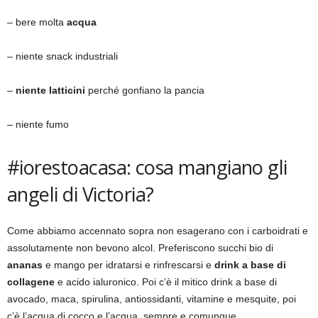
– bere molta
acqua
– niente snack industriali
–
niente latticini
perché gonfiano la pancia
– niente fumo
#iorestoacasa: cosa mangiano gli
angeli di Victoria?
Come abbiamo accennato sopra non esagerano con i carboidrati e
assolutamente non bevono alcol. Preferiscono succhi bio di
ananas
e mango per idratarsi e rinfrescarsi e
drink a base di
collagene
e acido ialuronico. Poi c’è il mitico drink a base di
avocado, maca, spirulina, antiossidanti, vitamine e mesquite, poi
c’è l’acqua di cocco e l’acqua, sempre e comunque.