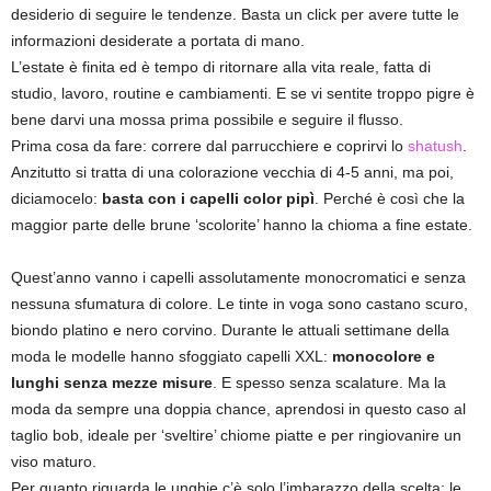
desiderio di seguire le tendenze. Basta un click per avere tutte le
informazioni desiderate a portata di mano.
L’estate è finita ed è tempo di ritornare alla vita reale, fatta di
studio, lavoro, routine e cambiamenti. E se vi sentite troppo pigre è
bene darvi una mossa prima possibile e seguire il flusso.
Prima cosa da fare: correre dal parrucchiere e coprirvi lo
shatush
.
Anzitutto si tratta di una colorazione vecchia di 4-5 anni, ma poi,
diciamocelo:
basta con i capelli color pipì
. Perché è così che la
maggior parte delle brune ‘scolorite’ hanno la chioma a fine estate.
Quest’anno vanno i capelli assolutamente monocromatici e senza
nessuna sfumatura di colore. Le tinte in voga sono castano scuro,
biondo platino e nero corvino. Durante le attuali settimane della
moda le modelle hanno sfoggiato capelli XXL:
monocolore e
lunghi senza mezze misure
. E spesso senza scalature. Ma la
moda da sempre una doppia chance, aprendosi in questo caso al
taglio bob, ideale per ‘sveltire’ chiome piatte e per ringiovanire un
viso maturo.
Per quanto riguarda le unghie c’è solo l’imbarazzo della scelta: le