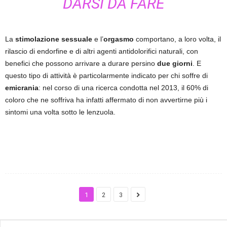
DARSI DA FARE
La
stimolazione sessuale
e l’
orgasmo
comportano, a loro volta, il
rilascio di endorfine e di altri agenti antidolorifici naturali, con
benefici che possono arrivare a durare persino
due giorni
. E
questo tipo di attività è particolarmente indicato per chi soffre di
emicrania
: nel corso di una ricerca condotta nel 2013, il 60% di
coloro che ne soffriva ha infatti affermato di non avvertirne più i
sintomi una volta sotto le lenzuola.
1
2
3