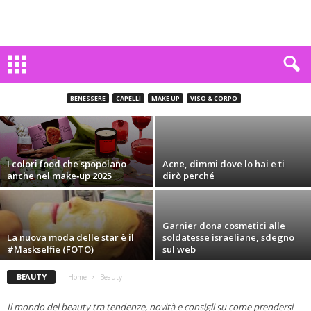
Make-up: il nero non delude mai
BENESSERE
CAPELLI
MAKE UP
VISO & CORPO
Carlo Mattiani
-
26 Aprile 2016
I colori food che spopolano
Acne, dimmi dove lo hai e ti
anche nel make‑up 2025
dirò perché
Garnier dona cosmetici alle
La nuova moda delle star è il
soldatesse israeliane, sdegno
#Maskselfie (FOTO)
sul web
BEAUTY
Home
Beauty
Il mondo del beauty tra tendenze, novità e consigli su come prendersi