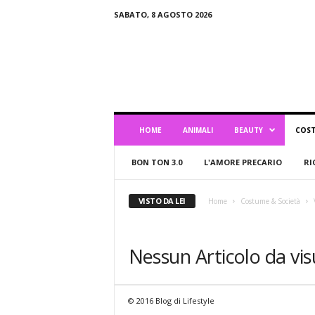
SABATO, 8 AGOSTO 2026
B
l
o
g
d
i
L
HOME
ANIMALI
BEAUTY
COST
i
f
BON TON 3.0
L'AMORE PRECARIO
RI
e
s
t
VISTO DA LEI
Home
Costume & Società
y
l
e
Nessun Articolo da vis
© 2016 Blog di Lifestyle