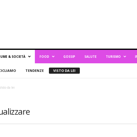
UME & SOCIETÀ
FOOD
GOSSIP
SALUTE
TURISMO
I
CICLIAMO
TENDENZE
VISTO DA LEI
Visto da lei
ualizzare