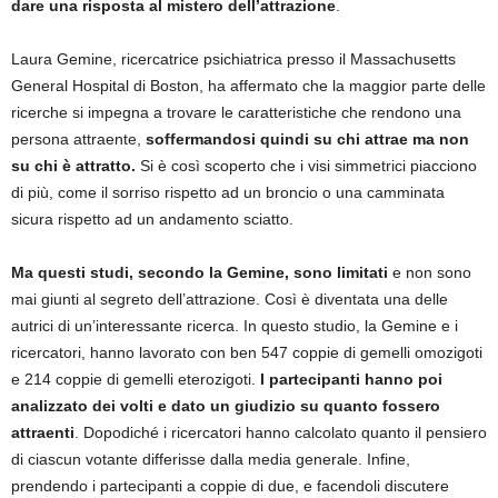
dare una risposta al mistero dell’attrazione
.
Laura Gemine, ricercatrice psichiatrica presso il Massachusetts
General Hospital di Boston, ha affermato che la maggior parte delle
ricerche si impegna a trovare le caratteristiche che rendono una
persona attraente,
soffermandosi quindi su chi attrae ma non
su chi è attratto.
Si è così scoperto che i visi simmetrici piacciono
di più, come il sorriso rispetto ad un broncio o una camminata
sicura rispetto ad un andamento sciatto.
Ma questi studi, secondo la Gemine, sono limitati
e non sono
mai giunti al segreto dell’attrazione. Così è diventata una delle
autrici di un’interessante ricerca. In questo studio, la Gemine e i
ricercatori, hanno lavorato con ben 547 coppie di gemelli omozigoti
e 214 coppie di gemelli eterozigoti.
I partecipanti hanno poi
analizzato dei volti e dato un giudizio su quanto fossero
attraenti
. Dopodiché i ricercatori hanno calcolato quanto il pensiero
di ciascun votante differisse dalla media generale. Infine,
prendendo i partecipanti a coppie di due, e facendoli discutere