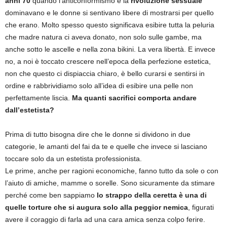
anni’70
quando l’anticonformismo e la
rivoluzione sessuale
dominavano e le donne si sentivano libere di mostrarsi per quello
che erano. Molto spesso questo significava esibire tutta la peluria
che madre natura ci aveva donato, non solo sulle gambe, ma
anche sotto le ascelle e nella zona bikini. La vera libertà. E invece
no, a noi è toccato crescere nell’epoca della perfezione estetica,
non che questo ci dispiaccia chiaro, è bello curarsi e sentirsi in
ordine e rabbrividiamo solo all’idea di esibire una pelle non
perfettamente liscia.
Ma quanti sacrifici comporta andare
dall’estetista?
Prima di tutto bisogna dire che le donne si dividono in due
categorie, le amanti del fai da te e quelle che invece si lasciano
toccare solo da un estetista professionista.
Le prime, anche per ragioni economiche, fanno tutto da sole o con
l’aiuto di amiche, mamme o sorelle. Sono sicuramente da stimare
perché come ben sappiamo
lo strappo della ceretta è una di
quelle torture che si augura solo alla peggior nemica
, figurati
avere il coraggio di farla ad una cara amica senza colpo ferire.