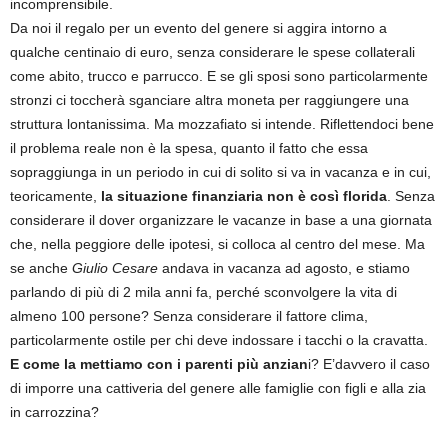
incomprensibile.
Da noi il regalo per un evento del genere si aggira intorno a
qualche centinaio di euro, senza considerare le spese collaterali
come abito, trucco e parrucco. E se gli sposi sono particolarmente
stronzi ci toccherà sganciare altra moneta per raggiungere una
struttura lontanissima. Ma mozzafiato si intende. Riflettendoci bene
il problema reale non è la spesa, quanto il fatto che essa
sopraggiunga in un periodo in cui di solito si va in vacanza e in cui,
teoricamente,
la situazione finanziaria non è così florida
. Senza
considerare il dover organizzare le vacanze in base a una giornata
che, nella peggiore delle ipotesi, si colloca al centro del mese. Ma
se anche
Giulio Cesare
andava in vacanza ad agosto, e stiamo
parlando di più di 2 mila anni fa, perché sconvolgere la vita di
almeno 100 persone? Senza considerare il fattore clima,
particolarmente ostile per chi deve indossare i tacchi o la cravatta.
E come la mettiamo con i parenti più anzian
i? E’davvero il caso
di imporre una cattiveria del genere alle famiglie con figli e alla zia
in carrozzina?