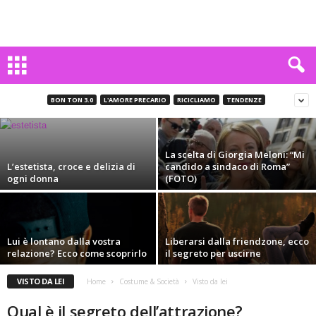
I momenti durante il ciclo mestruale che un
uomo non potrà mai capire (FOTO)
BON TON 3.0
L'AMORE PRECARIO
RICICLIAMO
TENDENZE
Carlo Mattiani
-
10 Marzo 2016
La scelta di Giorgia Meloni: “Mi
L’estetista, croce e delizia di
candido a sindaco di Roma”
ogni donna
(FOTO)
Lui è lontano dalla vostra
Liberarsi dalla friendzone, ecco
relazione? Ecco come scoprirlo
il segreto per uscirne
VISTO DA LEI
Home
Costume & Società
Visto da lei
Qual è il segreto dell’attrazione?