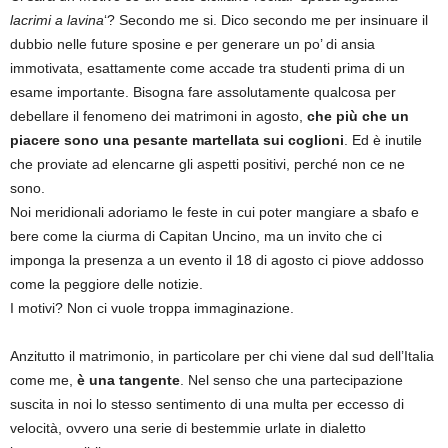
lacrimi a lavina
‘? Secondo me si. Dico secondo me per insinuare il
dubbio nelle future sposine e per generare un po’ di ansia
immotivata, esattamente come accade tra studenti prima di un
esame importante. Bisogna fare assolutamente qualcosa per
debellare il fenomeno dei matrimoni in agosto,
che più che un
piacere sono una pesante martellata sui coglioni
. Ed è inutile
che proviate ad elencarne gli aspetti positivi, perché non ce ne
sono.
Noi meridionali adoriamo le feste in cui poter mangiare a sbafo e
bere come la ciurma di Capitan Uncino, ma un invito che ci
imponga la presenza a un evento il 18 di agosto ci piove addosso
come la peggiore delle notizie.
I motivi? Non ci vuole troppa immaginazione.
Anzitutto il matrimonio, in particolare per chi viene dal sud dell’Italia
come me,
è una tangente
. Nel senso che una partecipazione
suscita in noi lo stesso sentimento di una multa per eccesso di
velocità, ovvero una serie di bestemmie urlate in dialetto