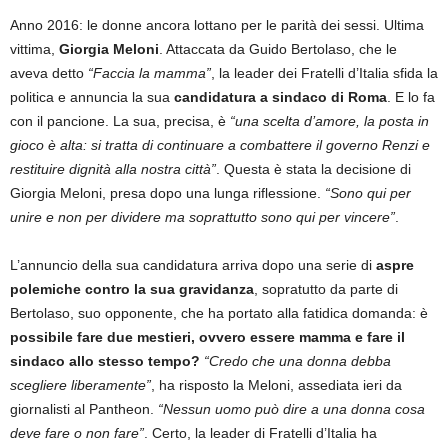
Anno 2016: le donne ancora lottano per le parità dei sessi. Ultima
vittima,
Giorgia Meloni
. Attaccata da Guido Bertolaso, che le
aveva detto
“Faccia la mamma”
, la leader dei Fratelli d’Italia sfida la
politica e annuncia la sua
candidatura a sindaco di Roma
. E lo fa
con il pancione. La sua, precisa, è
“una scelta d’amore, la posta in
gioco è alta: si tratta di continuare a combattere il governo Renzi e
restituire dignità alla nostra città”
. Questa è stata la decisione di
Giorgia Meloni, presa dopo una lunga riflessione.
“Sono qui per
unire e non per dividere ma soprattutto sono qui per vincere”
.
L’annuncio della sua candidatura arriva dopo una serie di
aspre
polemiche contro la sua gravidanza
, sopratutto da parte di
Bertolaso, suo opponente, che ha portato alla fatidica domanda: è
possibile fare due mestieri, ovvero essere mamma e fare il
sindaco allo stesso tempo?
“Credo che una donna debba
scegliere liberamente”
, ha risposto la Meloni, assediata ieri da
giornalisti al Pantheon.
“Nessun uomo può dire a una donna cosa
deve fare o non fare”
. Certo, la leader di Fratelli d’Italia ha