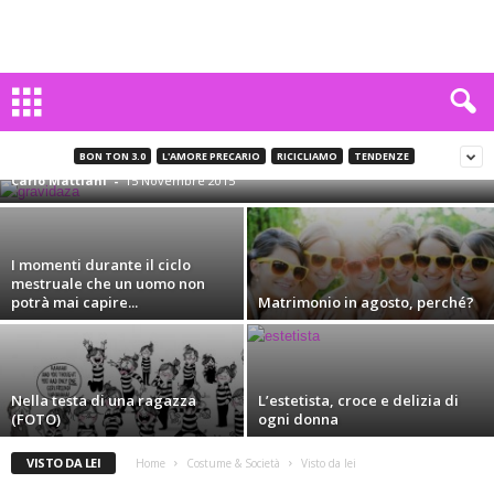
Tutti i lati negativi della gravidanza (FOTO)
BON TON 3.0
L'AMORE PRECARIO
RICICLIAMO
TENDENZE
Carlo Mattiani
-
15 Novembre 2015
I momenti durante il ciclo
mestruale che un uomo non
potrà mai capire...
Matrimonio in agosto, perché?
Nella testa di una ragazza
L’estetista, croce e delizia di
(FOTO)
ogni donna
VISTO DA LEI
Home
Costume & Società
Visto da lei