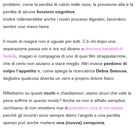
problemi, come la perdita di calcio nelle ossa, la pressione alta e la
perdita di alcune
funzioni cognitive
.
Inoltre rallenterebbe anche i nostri processi digestivi, facendoci
sentire così meno fame.
Il modo di reagire non è uguale per tutti. C’è chi dopo una
separazione passa ore e ore sul divano a
divorare barattoli di
Nutella
, magari in compagnia di uno di quei film strappalacrime,
che di certo non aiutano a stare meglio. Altri invece
perdono di
colpo l’appetito
e, come spiega la ricercatrice
Debra Smouse
,
deglutire qualcosa diventa un vero e proprio dolore fisico.
Riflettiamo su questi
rischi
e chiediamoci: siamo sicuri che vale la
pena soffrire in questo modo? Anche se non è affatto semplice,
cerchiamo di non smettere mai di
prenderci cura di noi stesse
perché gli incontri sono sempre dietro l’angolo e una perdita
spesso può anche rivelarsi
una (nuova) conquista
.