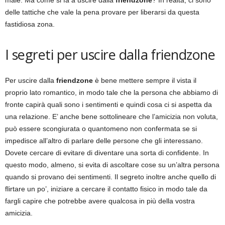
male. Ma come si fa a uscire dalla
friendzone
? In realtà, ci sono
delle tattiche che vale la pena provare per liberarsi da questa
fastidiosa zona.
I segreti per uscire dalla friendzone
Per uscire dalla
friendzone
è bene mettere sempre il vista il
proprio lato romantico, in modo tale che la persona che abbiamo di
fronte capirà quali sono i sentimenti e quindi cosa ci si aspetta da
una relazione. E’ anche bene sottolineare che l’amicizia non voluta,
può essere scongiurata o quantomeno non confermata se si
impedisce all’altro di parlare delle persone che gli interessano.
Dovete cercare di evitare di diventare una sorta di confidente. In
questo modo, almeno, si evita di ascoltare cose su un’altra persona
quando si provano dei sentimenti. Il segreto inoltre anche quello di
flirtare un po’, iniziare a cercare il contatto fisico in modo tale da
fargli capire che potrebbe avere qualcosa in più della vostra
amicizia.