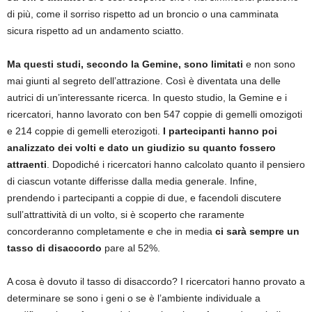
di più, come il sorriso rispetto ad un broncio o una camminata
sicura rispetto ad un andamento sciatto.
Ma questi studi, secondo la Gemine, sono limitati
e non sono
mai giunti al segreto dell’attrazione. Così è diventata una delle
autrici di un’interessante ricerca. In questo studio, la Gemine e i
ricercatori, hanno lavorato con ben 547 coppie di gemelli omozigoti
e 214 coppie di gemelli eterozigoti.
I partecipanti hanno poi
analizzato dei volti e dato un giudizio su quanto fossero
attraenti
. Dopodiché i ricercatori hanno calcolato quanto il pensiero
di ciascun votante differisse dalla media generale. Infine,
prendendo i partecipanti a coppie di due, e facendoli discutere
sull’attrattività di un volto, si è scoperto che raramente
concorderanno completamente e che in media
ci sarà sempre un
tasso di disaccordo
pare al 52%.
A cosa è dovuto il tasso di disaccordo? I ricercatori hanno provato a
determinare se sono i geni o se è l’ambiente individuale a