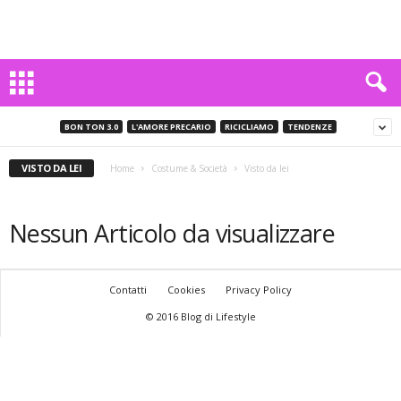
BON TON 3.0
L'AMORE PRECARIO
RICICLIAMO
TENDENZE
VISTO DA LEI
Home
Costume & Società
Visto da lei
Nessun Articolo da visualizzare
Contatti
Cookies
Privacy Policy
© 2016 Blog di Lifestyle