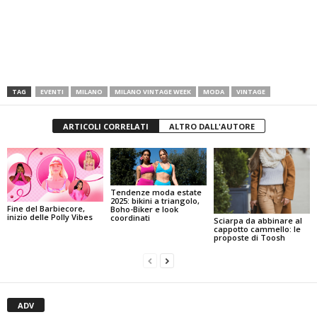
TAG
EVENTI
MILANO
MILANO VINTAGE WEEK
MODA
VINTAGE
ARTICOLI CORRELATI
ALTRO DALL'AUTORE
Tendenze moda estate
2025: bikini a triangolo,
Fine del Barbiecore,
Boho-Biker e look
inizio delle Polly Vibes
coordinati
Sciarpa da abbinare al
cappotto cammello: le
proposte di Toosh
ADV