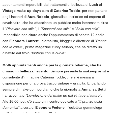
appuntamenti imperdibili: dai trattamenti di bellezza di
Lush
al
Vintage make-up day
a cura di
Caterina Todde
; per non parlare
degli incontri di
Aura Nobolo
, giornalista, scrittrice ed esperta di
savoir-faire, che ha affascinato un pubblico molto interessato circa
il
“Ricevere con stile”
, il
“Sposarsi con stile”
e
“Soldi con stile”
.
Impossibile non citare anche l’appuntamento di sabato 12 aprile
con
Eleonora Lanzetti
, giornalista, blogger e direttrice di
“Donne
con le curve”
, primo magazine curvy italiano, che ha diretto un
dibattito dal titolo
“Vintage con le curve”
.
Molti appuntamenti anche per la giornata odierna, che ha
chiuso in bellezza l’evento
. Sempre presente la make-up artist e
consulente d’immagine Caterina Todde, che si è messa a
disposizione per una prova trucco vintage – gratuita. E, parlando
sempre di make-up, ricordiamo che la giornalista
Annalisa Betti
ha raccontato
“L’evoluzione del make up dal vintage al futuro”
.
Alle 16.00, poi, c’è stato un incontro dedicato a
“Il pranzo della
domenica”
a cura di
Eleonora Federici
, l’eclettica gemmologa