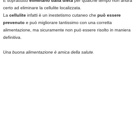
E soprattutto
eliminarlo dalla dieta
per qualche tempo non andrà
certo ad eliminare la cellulite localizzata.
La
cellulite
infatti è un inestetismo cutaneo che
può essere
prevenuto
e può migliorare tantissimo con una corretta
alimentazione, ma sicuramente non può essere risolto in maniera
definitiva.
Una buona alimentazione è amica della salute.