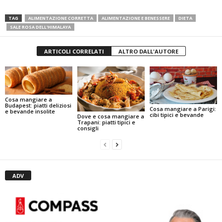
TAG
ALIMENTAZIONE CORRETTA
ALIMENTAZIONE E BENESSERE
DIETA
SALE ROSA DELL'HIMALAYA
ARTICOLI CORRELATI
ALTRO DALL'AUTORE
Cosa mangiare a
Budapest: piatti deliziosi
Cosa mangiare a Parigi:
e bevande insolite
cibi tipici e bevande
Dove e cosa mangiare a
Trapani: piatti tipici e
consigli
ADV