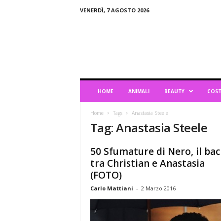
VENERDÌ, 7 AGOSTO 2026
B
l
o
g
d
i
L
HOME
ANIMALI
BEAUTY
COST
i
f
Home
Tags
Anastasia Steele
e
Tag: Anastasia Steele
s
t
y
50 Sfumature di Nero, il bac
l
tra Christian e Anastasia
e
(FOTO)
Carlo Mattiani
-
2 Marzo 2016