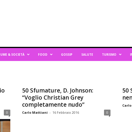
UME & SOCIETÀ
FOOD
GOSSIP
SALUTE
TURISMO
I
io
50 Sfumature, D. Johnson:
50 
“Voglio Christian Grey
nem
completamente nudo”
Carlo
0
Carlo Mattiani
-
16 Febbraio 2016
0