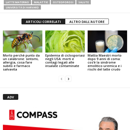
LATTE MATERNO
MALATTIE
OSTEOPOROSI
SALUTE
UNIVERSITÀ DI HARVARD
ARTICOLI CORRELATI
ALTRO DALL'AUTORE
Mattia Maestri morto
Epidemia di ciclosporiasi
Morto perchè punto da
dopo 9 anni di coma:
negli USA: morti e
un calabrone: sintomi,
cos’è la sindrome
contagi legati alle
allergia, cosa fare
emolitico-uremica e i
insalate contaminate
subito e farmaco
rischi del latte crudo
salvavita
ADV