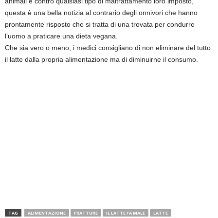
animali e contro qualsiasi tipo di maltrattamento loro imposto,
questa è una bella notizia al contrario degli onnivori che hanno
prontamente risposto che si tratta di una trovata per condurre
l’uomo a praticare una dieta vegana.
Che sia vero o meno, i medici consigliano di non eliminare del tutto
il latte dalla propria alimentazione ma di diminuirne il consumo.
TAG
ALIMENTAZIONE
FRATTURE
IL LATTE FA MALE
LATTE