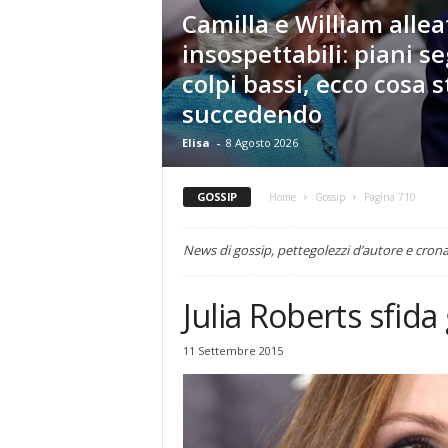
Camilla e William allea
insospettabili: piani se
colpi bassi, ecco cosa s
succedendo
Elisa
-
8 Agosto 2026
GOSSIP
Home
Gossip
Pagina 710
News di gossip, pettegolezzi d’autore e cron
Julia Roberts sfida
11 Settembre 2015