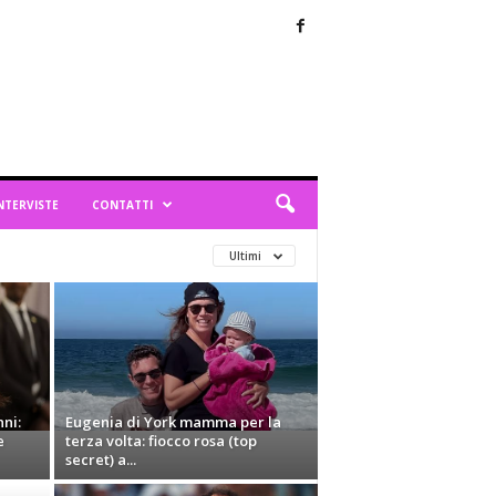
NTERVISTE
CONTATTI
Ultimi
ni:
Eugenia di York mamma per la
e
terza volta: fiocco rosa (top
secret) a...