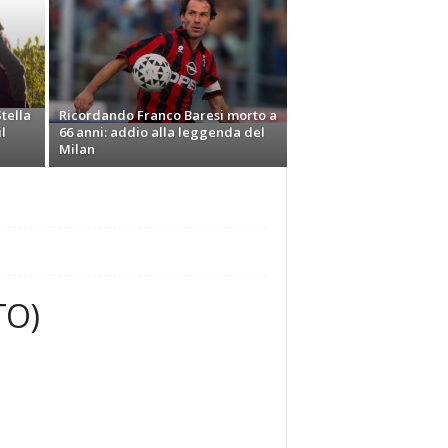
tella
Ricordando Franco Baresi morto a
l
66 anni: addio alla leggenda del
Milan
TO)