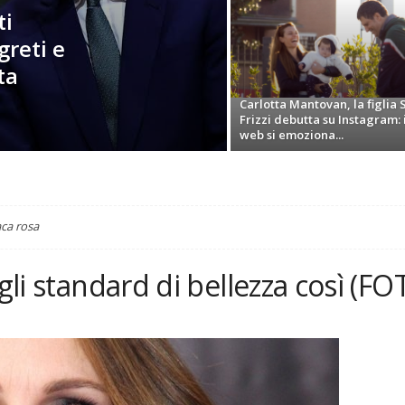
ti
greti e
ta
Carlotta Mantovan, la figlia S
Frizzi debutta su Instagram: i
web si emoziona...
aca rosa
 gli standard di bellezza così (FO