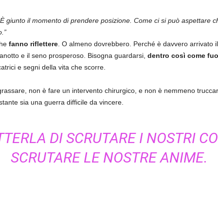
. È giunto il momento di prendere posizione. Come ci si può aspettare 
o.”
che
fanno riflettere
. O almeno dovrebbero. Perché è davvero arrivato 
 a canotto e il seno prosperoso. Bisogna guardarsi,
dentro così come fuo
trici e segni della vita che scorre.
ngrassare, non è fare un intervento chirurgico, e non è nemmeno truccars
ante sia una guerra difficile da vincere.
ERLA DI SCRUTARE I NOSTRI CORP
SCRUTARE LE NOSTRE ANIME.