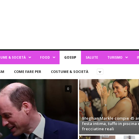
UME & SOCIETÀ
FOOD
GOSSIP
SALUTE
TURISMO
I
SM
COME FARE PER
COSTUME & SOCIETÀ
0
Meghan Markle compie 45 an
festa intima, tuffo in piscina 
frecciatine reali