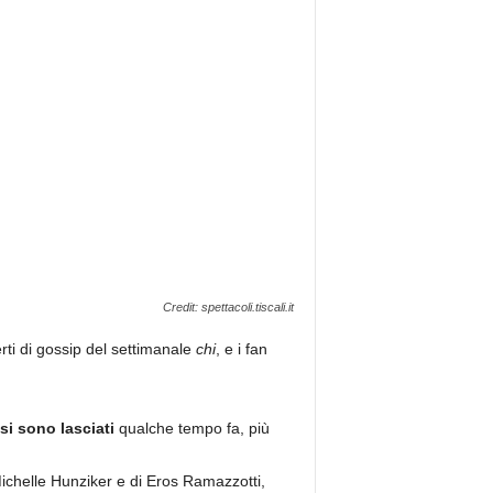
Credit: spettacoli.tiscali.it
rti di gossip del settimanale
chi
, e i fan
si sono lasciati
qualche tempo fa, più
 Michelle Hunziker e di Eros Ramazzotti,