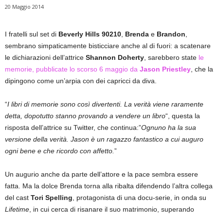
20 Maggio 2014
I fratelli sul set di
Beverly Hills 90210
,
Brenda
e
Brandon
,
sembrano simpaticamente bisticciare anche al di fuori: a scatenare
le dichiarazioni dell’attrice
Shannon Doherty
, sarebbero state
le
memorie, pubblicate lo scorso 6 maggio da
Jason Priestley
, che la
dipingono come un’arpia con dei capricci da diva.
“
I libri di memorie sono così divertenti. La verità viene raramente
detta, dopotutto stanno provando a vendere un libro
“, questa la
risposta dell’attrice su Twitter, che continua:”
Ognuno ha la sua
versione della verità. Jason è un ragazzo fantastico a cui auguro
ogni bene e che ricordo con affetto.
”
Un augurio anche da parte dell’attore e la pace sembra essere
fatta. Ma la dolce Brenda torna alla ribalta difendendo l’altra collega
del cast
Tori Spelling
, protagonista di una docu-serie, in onda su
Lifetime
, in cui cerca di risanare il suo matrimonio, superando