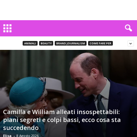
ANIMALI
BEAUTY
BRAND JOURNALISM
COME FARE PER
Camilla e William alleati insospettabili:
piani segreti e colpi bassi, ecco cosa sta
succedendo
Elisa
-
8 Agosto 2026