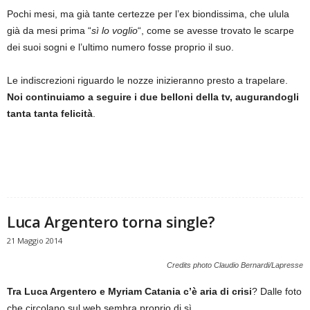
Pochi mesi, ma già tante certezze per l’ex biondissima, che ulula
già da mesi prima “
sì lo voglio
“, come se avesse trovato le scarpe
dei suoi sogni e l’ultimo numero fosse proprio il suo.
Le indiscrezioni riguardo le nozze inizieranno presto a trapelare.
Noi continuiamo a seguire i due belloni della tv, augurandogli
tanta tanta felicità
.
Luca Argentero torna single?
21 Maggio 2014
Credits photo Claudio Bernardi/Lapresse
Tra Luca Argentero e Myriam Catania c’è aria di crisi
? Dalle foto
che circolano sul web sembra proprio di sì.