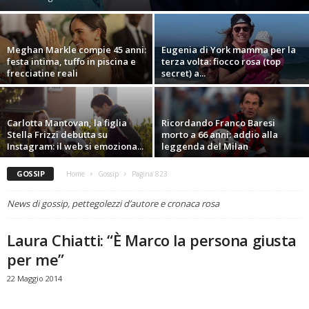
Meghan Markle compie 45 anni:
Eugenia di York mamma per la
festa intima, tuffo in piscina e
terza volta: fiocco rosa (top
frecciatine reali
secret) a...
Carlotta Mantovan, la figlia
Ricordando Franco Baresi
Stella Frizzi debutta su
morto a 66 anni: addio alla
Instagram: il web si emoziona...
leggenda del Milan
GOSSIP
Home
Gossip
Pagina 823
News di gossip, pettegolezzi d’autore e cronaca rosa
Laura Chiatti: “È Marco la persona giusta
per me”
22 Maggio 2014