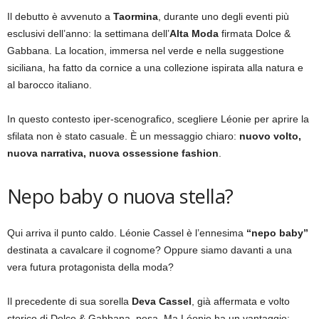
Il debutto è avvenuto a
Taormina
, durante uno degli eventi più
esclusivi dell’anno: la settimana dell’
Alta Moda
firmata Dolce &
Gabbana. La location, immersa nel verde e nella suggestione
siciliana, ha fatto da cornice a una collezione ispirata alla natura e
al barocco italiano.
In questo contesto iper-scenografico, scegliere Léonie per aprire la
sfilata non è stato casuale. È un messaggio chiaro:
nuovo volto,
nuova narrativa, nuova ossessione fashion
.
Nepo baby o nuova stella?
Qui arriva il punto caldo. Léonie Cassel è l’ennesima
“nepo baby”
destinata a cavalcare il cognome? Oppure siamo davanti a una
vera futura protagonista della moda?
Il precedente di sua sorella
Deva Cassel
, già affermata e volto
storico di Dolce & Gabbana, pesa. Ma Léonie ha un vantaggio: