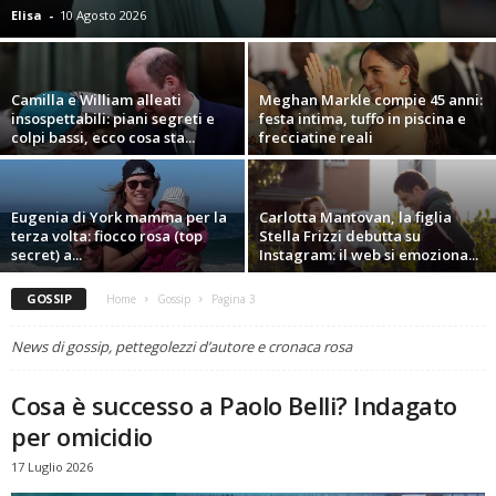
Elisa
-
10 Agosto 2026
Camilla e William alleati
Meghan Markle compie 45 anni:
insospettabili: piani segreti e
festa intima, tuffo in piscina e
colpi bassi, ecco cosa sta...
frecciatine reali
Eugenia di York mamma per la
Carlotta Mantovan, la figlia
terza volta: fiocco rosa (top
Stella Frizzi debutta su
secret) a...
Instagram: il web si emoziona...
GOSSIP
Home
Gossip
Pagina 3
News di gossip, pettegolezzi d’autore e cronaca rosa
Cosa è successo a Paolo Belli? Indagato
per omicidio
17 Luglio 2026