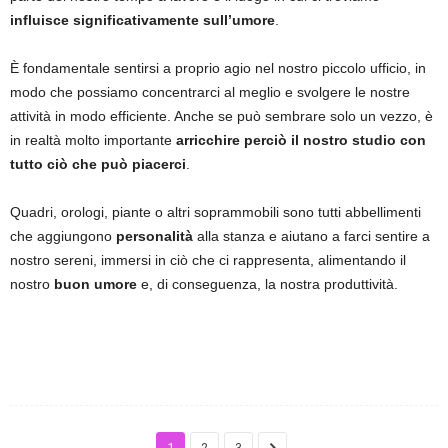
influisce significativamente sull’umore
.
È fondamentale sentirsi a proprio agio nel nostro piccolo ufficio, in
modo che possiamo concentrarci al meglio e svolgere le nostre
attività in modo efficiente. Anche se può sembrare solo un vezzo, è
in realtà molto importante
arricchire perciò il nostro studio con
tutto ciò che può piacerci
.
Quadri, orologi, piante o altri soprammobili sono tutti abbellimenti
che aggiungono
personalità
alla stanza e aiutano a farci sentire a
nostro sereni, immersi in ciò che ci rappresenta, alimentando il
nostro
buon umore
e, di conseguenza, la nostra produttività.
1
2
3