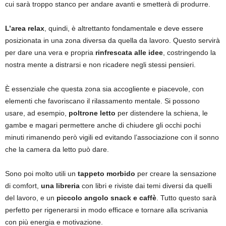
cui sarà troppo stanco per andare avanti e smetterà di produrre.
L’area relax
, quindi, è altrettanto fondamentale e deve essere
posizionata in una zona diversa da quella da lavoro. Questo servirà
per dare una vera e propria
rinfrescata alle idee
, costringendo la
nostra mente a distrarsi e non ricadere negli stessi pensieri.
È essenziale che questa zona sia accogliente e piacevole, con
elementi che favoriscano il rilassamento mentale. Si possono
usare, ad esempio,
poltrone letto
per distendere la schiena, le
gambe e magari permettere anche di chiudere gli occhi pochi
minuti rimanendo però vigili ed evitando l’associazione con il sonno
che la camera da letto può dare.
Sono poi molto utili un
tappeto morbido
per creare la sensazione
di comfort,
una libreria
con libri e riviste dai temi diversi da quelli
del lavoro, e un
piccolo angolo snack e caffè
. Tutto questo sarà
perfetto per rigenerarsi in modo efficace e tornare alla scrivania
con più energia e motivazione.